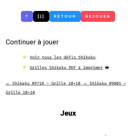
?
[|]
RETOUR
REJOUER
Continuer à jouer
Voir tous les défis Shikaku
Grilles Shikaku PDF à imprimer
🖶
←
Shikaku #9718 – Grille 10×10
→
Shikaku #9801 –
Grille 10×10
Jeux