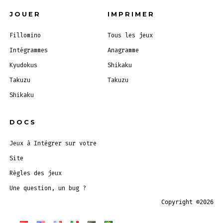
JOUER
IMPRIMER
Fillomino
Tous les jeux
Intégrammes
Anagramme
Kyudokus
Shikaku
Takuzu
Takuzu
Shikaku
DOCS
Jeux à Intégrer sur votre
Site
Règles des jeux
Une question, un bug ?