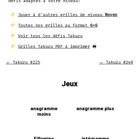
défis adaptés à votre niveau:
Jouer à d'autres grilles de niveau
Moyen
Toutes nos grilles au format
6x6
Voir tous les défis Takuzu
Grilles Takuzu PDF à imprimer
🖶
←
Takuzu #225
→
Takuzu #249
Jeux
anagramme
anagramme plus
moins
Fillomino
intégramme