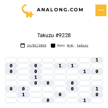
Aller
ANALONG.COM
au
ME
contenu
Takuzu #9228
Date
Catégories
24/02/2026
Dans
8x8
,
takuzu
de
publication
1
0
0
1
1
0
0
1
0
1
0
0
0
0
0
0
1
1
0
0
0
1