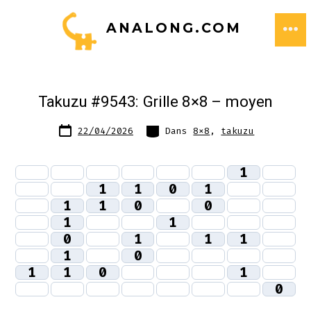
Aller
ANALONG.COM
au
ME
contenu
Takuzu #9543: Grille 8×8 – moyen
Date
Catégories
22/04/2026
Dans
8x8
,
takuzu
de
publication
1
1
1
0
1
1
1
0
0
1
1
0
1
1
1
1
0
1
1
0
1
0