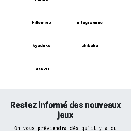
Fillomino
intégramme
kyudoku
shikaku
takuzu
Restez informé des nouveaux
jeux
On vous préviendra dès qu'il y a du