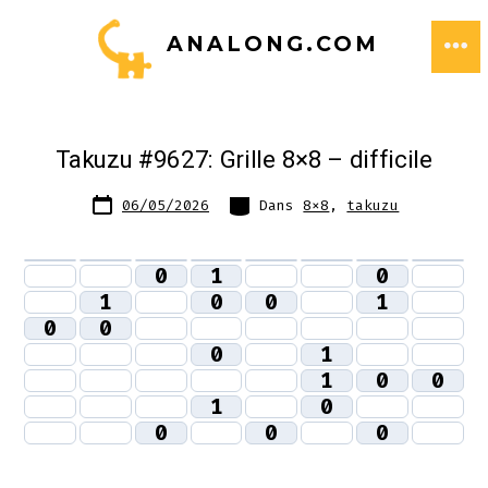
Aller
ANALONG.COM
au
ME
contenu
Takuzu #9627: Grille 8×8 – difficile
Date
Catégories
06/05/2026
Dans
8x8
,
takuzu
de
publication
0
1
0
1
0
0
1
0
0
0
1
1
0
0
1
0
0
0
0