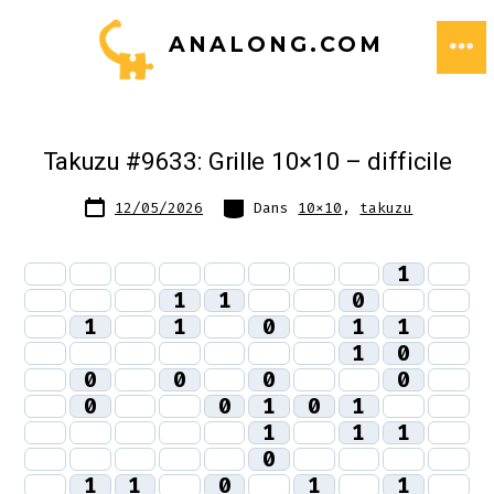
Aller
ANALONG.COM
au
ME
contenu
Takuzu #9633: Grille 10×10 – difficile
Date
Catégories
12/05/2026
Dans
10x10
,
takuzu
de
publication
1
1
1
0
1
1
0
1
1
1
0
0
0
0
0
0
0
1
0
1
1
1
1
0
1
1
0
1
1