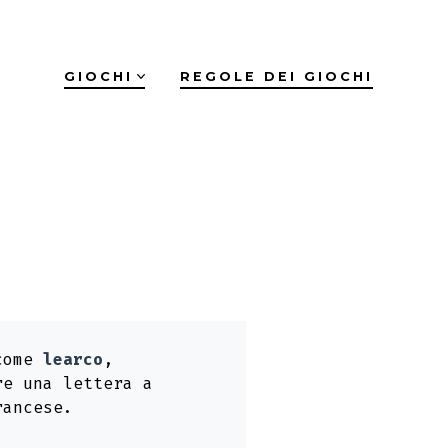
GIOCHI
REGOLE DEI GIOCHI
 come
learco
,
re una lettera a
rancese.