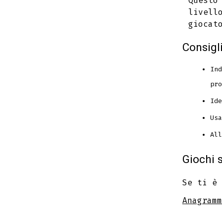
Questo
livell
giocat
Consigl
Ind
pro
Ide
Usa
All
Giochi s
Se ti è 
Anagramm