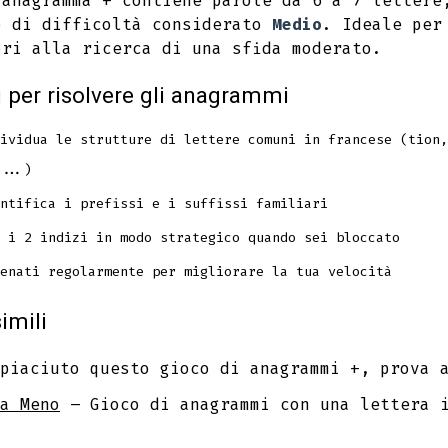
 anagramma + contiene parole da 6 a 7 lettere
o di difficoltà considerato
Medio
. Ideale per
ori alla ricerca di una sfida moderato.
i per risolvere gli anagrammi
ividua le strutture di lettere comuni in francese (tion,
...)
ntifica i prefissi e i suffissi familiari
 i 2 indizi in modo strategico quando sei bloccato
enati regolarmente per migliorare la tua velocità
imili
piaciuto questo gioco di anagrammi +, prova 
a Meno
– Gioco di anagrammi con una lettera 