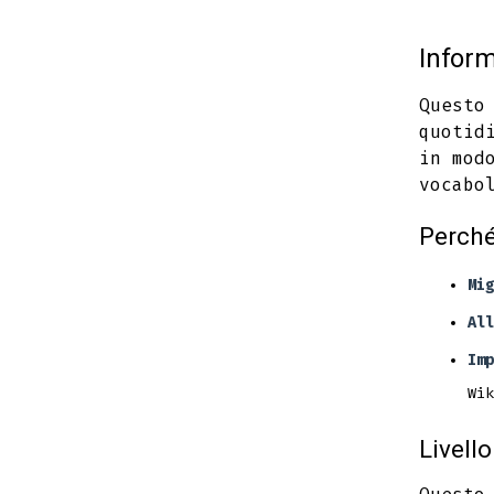
Inform
Questo
quotid
in mod
vocabo
Perché
Mig
All
Imp
Wik
Livello