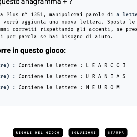
 questo anagramma + ?
ma Plus n° 1351, manipolerai parole di
5 lett
 verrà aggiunta una nuova lettera. Sposta le
ammi corretti rispettando gli accenti, se pre
zi per parola se hai bisogno di aiuto.
rre in questo gioco:
ere) :
Contiene le lettere : L E A R C O I
ere) :
Contiene le lettere : U R A N I A S
ere) :
Contiene le lettere : N E U R O M
REGOLE DEL GIOCO
SOLUZIONI
STAMPA