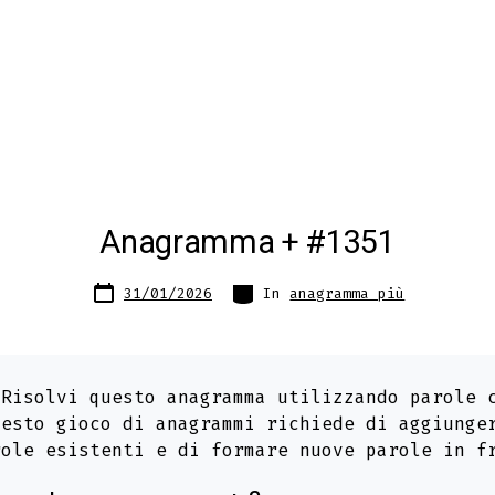
Anagramma + #1351
Data
Categorie
31/01/2026
In
anagramma più
articolo
Risolvi questo anagramma utilizzando parole
uesto gioco di anagrammi richiede di aggiunge
role esistenti e di formare nuove parole in f