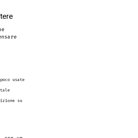
tere
ne
ensare
poco usate
tale
izione su