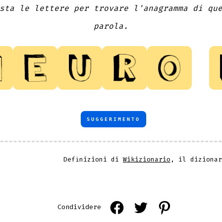
sta le lettere per trovare l'anagramma di qu
parola.
SUGGERIMENTO
Definizioni di
Wikizionario
, il diziona
Open
Open
Open
Condividere
Facebook
Twitter
Pinterest