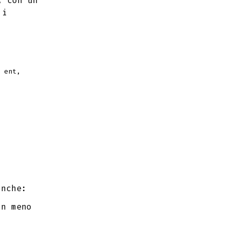
, con un
 i
 ent,
anche:
in meno