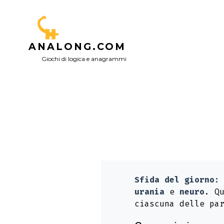
Passa
al
contenuto
ANALONG.COM
Giochi di logica e anagrammi
Sfida del giorno:
urania
e
neuro
. Q
ciascuna delle pa