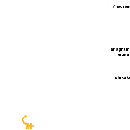
←
Anagram
anagra
meno
shikak