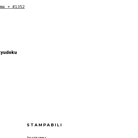
ma + #1352
kyudoku
STAMPABILI
Anagramma