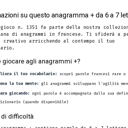
in
in
in
azioni su questo anagramma + da 6 a 7 let
a
a
a
new
new
new
 gioco n. 1351 fa parte della nostra collezio
iana di anagrammi in francese. Ti sfiderà a p
tab
tab
tab
o creativo arricchendo al contempo il tuo
lario.
 giocare agli anagrammi +?
liora il tuo vocabolario:
scopri parole francesi rare o 
ena la tua mente:
gli anagrammi sviluppano l'agilità men
ara giocando:
ogni parola è accompagnata dalla sua defin
izionario (quando disponibile)
 di difficoltà