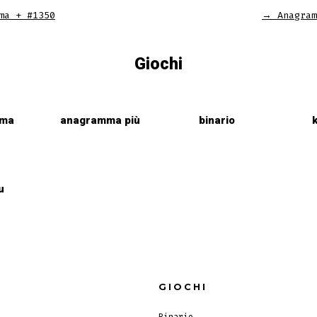
ma + #1350
→
Anagram
Giochi
mma
anagramma più
binario
u
GIOCHI
Binario