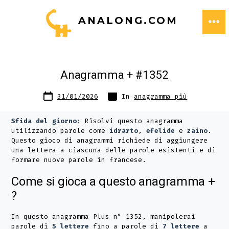
Passa
ANALONG.COM
al
ME
contenuto
Anagramma + #1352
Data
Categorie
31/01/2026
In
anagramma più
articolo
Sfida del giorno:
Risolvi questo anagramma
utilizzando parole come
idrarto
,
efelide
e
zaino
.
Questo gioco di anagrammi richiede di aggiungere
una lettera a ciascuna delle parole esistenti e di
formare nuove parole in francese.
Come si gioca a questo anagramma +
?
In questo anagramma Plus n° 1352, manipolerai
parole di
5 lettere
fino a parole di
7 lettere
a