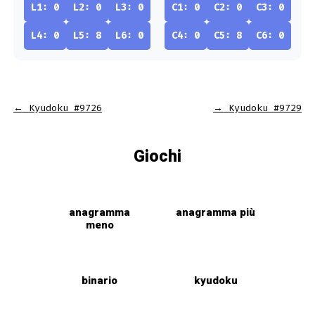
L1: 0
L2: 0
L3: 0
C1: 0
C2: 0
C3: 0
L4: 0
L5: 8
L6: 0
C4: 0
C5: 8
C6: 0
←
Kyudoku #9726
→
Kyudoku #9729
Giochi
anagramma
anagramma più
meno
binario
kyudoku