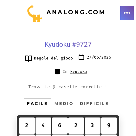
Passa
ANALONG.COM
al
ME
contenuto
Kyudoku #9727
Data
27/05/2026
Regole del gioco
articolo
Categorie
In
kyudoku
Trova le 9 caselle corrette !
FACILE
MEDIO
DIFFICILE
2
4
6
2
3
9