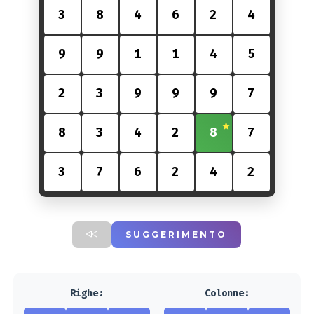
3
8
4
6
2
4
9
9
1
1
4
5
2
3
9
9
9
7
8
3
4
2
8
7
3
7
6
2
4
2
SUGGERIMENTO
Righe:
Colonne: