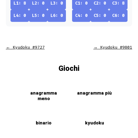
L1: 8
L2: 0
L3: 0
C1: 0
C2: 0
C3: 8
L4: 0
L5: 0
L6: 0
C4: 0
C5: 0
C6: 0
←
Kyudoku #9727
→
Kyudoku #9801
Giochi
anagramma
anagramma più
meno
binario
kyudoku