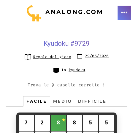
Passa
ANALONG.COM
al
ME
contenuto
Kyudoku #9729
Data
29/05/2026
Regole del gioco
articolo
Categorie
In
kyudoku
Trova le 9 caselle corrette !
FACILE
MEDIO
DIFFICILE
7
2
8
8
5
5