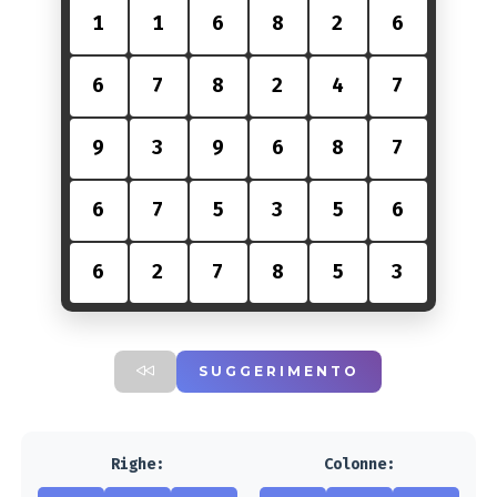
1
1
6
8
2
6
6
7
8
2
4
7
9
3
9
6
8
7
6
7
5
3
5
6
6
2
7
8
5
3
SUGGERIMENTO
Righe:
Colonne: