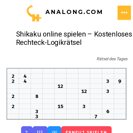
Zum
ANALONG.COM
Inhalt
ME
springen
Shikaku online spielen – Kostenloses
Rechteck-Logikrätsel
Rätsel des Tages
2
4
2
4
3
9
12
12
3
2
8
2
15
3
3
6
3
7
?
[|]
ERNEUT SPIELEN