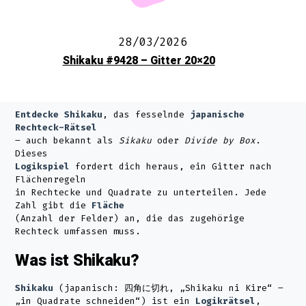
28/03/2026
Shikaku #9428 – Gitter 20×20
Entdecke Shikaku
, das fesselnde
japanische
Rechteck-Rätsel
– auch bekannt als
Sikaku
oder
Divide by Box
.
Dieses
Logikspiel
fordert dich heraus, ein Gitter nach
Flächenregeln
in Rechtecke und Quadrate zu unterteilen. Jede
Zahl gibt die
Fläche
(Anzahl der Felder) an, die das zugehörige
Rechteck umfassen muss.
Was ist Shikaku?
Shikaku
(japanisch: 四角に切れ, „Shikaku ni Kire“ –
„in Quadrate schneiden“) ist ein
Logikrätsel
,