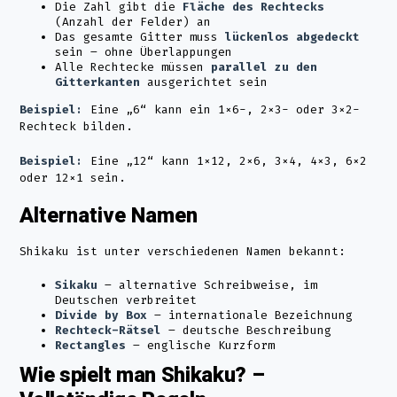
Die Zahl gibt die
Fläche des Rechtecks
(Anzahl der Felder) an
Das gesamte Gitter muss
lückenlos abgedeckt
sein – ohne Überlappungen
Alle Rechtecke müssen
parallel zu den
Gitterkanten
ausgerichtet sein
Beispiel:
Eine „6“ kann ein 1×6-, 2×3- oder 3×2-
Rechteck bilden.
Beispiel:
Eine „12“ kann 1×12, 2×6, 3×4, 4×3, 6×2
oder 12×1 sein.
Alternative Namen
Shikaku ist unter verschiedenen Namen bekannt:
Sikaku
– alternative Schreibweise, im
Deutschen verbreitet
Divide by Box
– internationale Bezeichnung
Rechteck-Rätsel
– deutsche Beschreibung
Rectangles
– englische Kurzform
Wie spielt man Shikaku? –