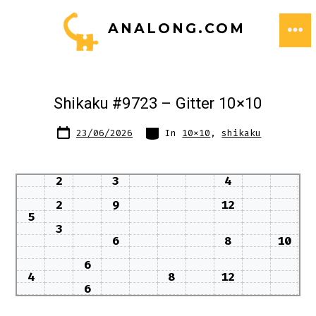
Zum
ANALONG.COM
Inhalt
ME
springen
Shikaku #9723 – Gitter 10×10
Datum
Kategorien
23/06/2026
In
10x10
,
shikaku
des
Beitrags
2
3
4
2
9
12
5
3
6
8
10
6
4
8
12
6