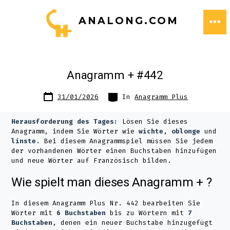
Zum
ANALONG.COM
Inhalt
ME
springen
Anagramm + #442
Datum
Kategorien
31/01/2026
In
Anagramm Plus
des
Beitrags
Herausforderung des Tages:
Lösen Sie dieses
Anagramm, indem Sie Wörter wie
wichte
,
oblonge
und
linste
. Bei diesem Anagrammspiel müssen Sie jedem
der vorhandenen Wörter einen Buchstaben hinzufügen
und neue Wörter auf Französisch bilden.
Wie spielt man dieses Anagramm + ?
In diesem Anagramm Plus Nr. 442 bearbeiten Sie
Wörter mit
6 Buchstaben
bis zu Wörtern mit
7
Buchstaben
, denen ein neuer Buchstabe hinzugefügt