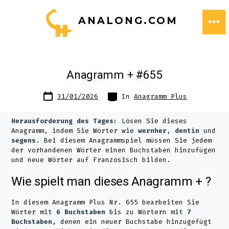
Zum
ANALONG.COM
Inhalt
ME
springen
Anagramm + #655
Datum
Kategorien
31/01/2026
In
Anagramm Plus
des
Beitrags
Herausforderung des Tages:
Lösen Sie dieses
Anagramm, indem Sie Wörter wie
wernher
,
dentin
und
segens
. Bei diesem Anagrammspiel müssen Sie jedem
der vorhandenen Wörter einen Buchstaben hinzufügen
und neue Wörter auf Französisch bilden.
Wie spielt man dieses Anagramm + ?
In diesem Anagramm Plus Nr. 655 bearbeiten Sie
Wörter mit
6 Buchstaben
bis zu Wörtern mit
7
Buchstaben
, denen ein neuer Buchstabe hinzugefügt