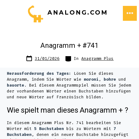
Zum
ANALONG.COM
Inhalt
ME
springen
Anagramm + #741
Datum
Kategorien
31/01/2026
In
Anagramm Plus
des
Beitrags
Herausforderung des Tages:
Lösen Sie dieses
Anagramm, indem Sie Wörter wie
moroni
,
bohre
und
bauorte
. Bei diesem Anagrammspiel müssen Sie jedem
der vorhandenen Wörter einen Buchstaben hinzufügen
und neue Wörter auf Französisch bilden.
Wie spielt man dieses Anagramm + ?
In diesem Anagramm Plus Nr. 741 bearbeiten Sie
Wörter mit
5 Buchstaben
bis zu Wörtern mit
7
Buchstaben
, denen ein neuer Buchstabe hinzugefügt