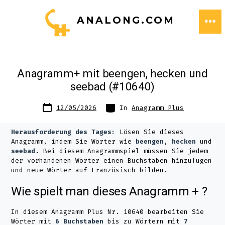
Zum
ANALONG.COM
Inhalt
ME
springen
Anagramm+ mit beengen, hecken und
seebad (#10640)
Datum
Kategorien
12/05/2026
In
Anagramm Plus
des
Beitrags
Herausforderung des Tages:
Lösen Sie dieses
Anagramm, indem Sie Wörter wie
beengen
,
hecken
und
seebad
. Bei diesem Anagrammspiel müssen Sie jedem
der vorhandenen Wörter einen Buchstaben hinzufügen
und neue Wörter auf Französisch bilden.
Wie spielt man dieses Anagramm + ?
In diesem Anagramm Plus Nr. 10640 bearbeiten Sie
Wörter mit
6 Buchstaben
bis zu Wörtern mit
7