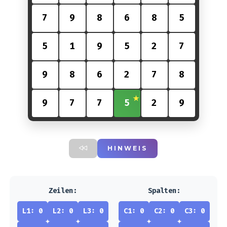
7
9
8
6
8
5
5
1
9
5
2
7
9
8
6
2
7
8
9
7
7
5
2
9
HINWEIS
Zeilen:
Spalten:
L1: 0
L2: 0
L3: 0
C1: 0
C2: 0
C3: 0