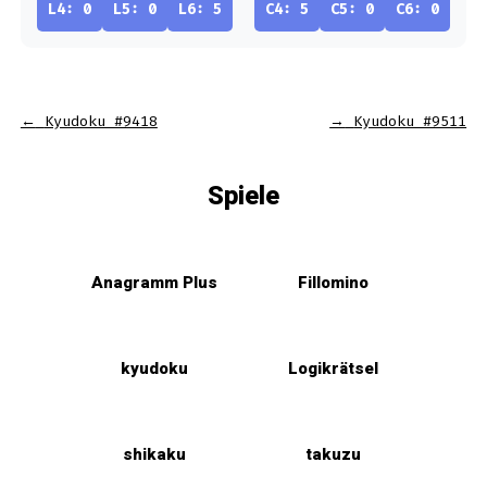
L4: 0
L5: 0
L6: 5
C4: 5
C5: 0
C6: 0
←
Kyudoku #9418
→
Kyudoku #9511
Spiele
Anagramm Plus
Fillomino
kyudoku
Logikrätsel
shikaku
takuzu