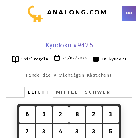
Zum
ANALONG.COM
Inhalt
ME
springen
Kyudoku #9425
Datum
Kategorien
25/02/2026
Spielregeln
In
kyudoku
des
Beitrags
Finde die 9 richtigen Kästchen!
LEICHT
MITTEL
SCHWER
6
6
2
8
2
3
7
3
4
3
3
5