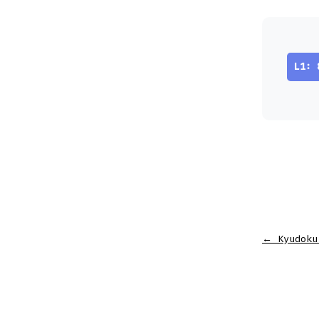
L1: 
←
Kyudoku