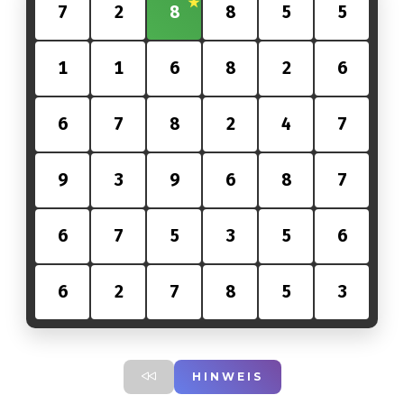
7
2
8
8
5
5
1
1
6
8
2
6
6
7
8
2
4
7
9
3
9
6
8
7
6
7
5
3
5
6
6
2
7
8
5
3
HINWEIS