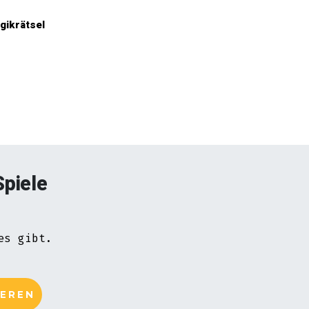
gikrätsel
Spiele
es gibt.