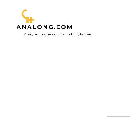
Zum
Inhalt
springen
ANALONG.COM
Anagrammspiele online und Logikspiele