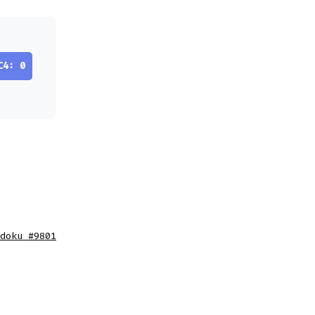
C4: 0
doku #9801