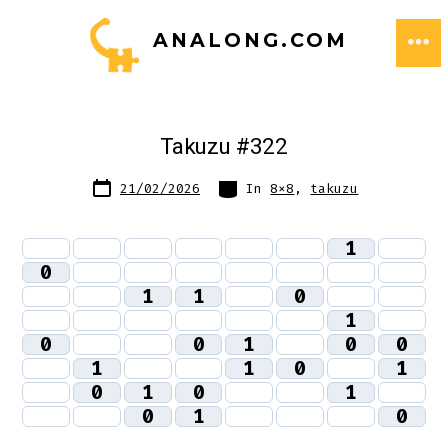
Zum
ANALONG.COM
Inhalt
ME
springen
Takuzu #322
Datum
Kategorien
21/02/2026
In
8x8
,
takuzu
des
Beitrags
1
0
1
1
0
1
0
0
1
0
0
1
1
0
1
0
1
0
1
0
1
0