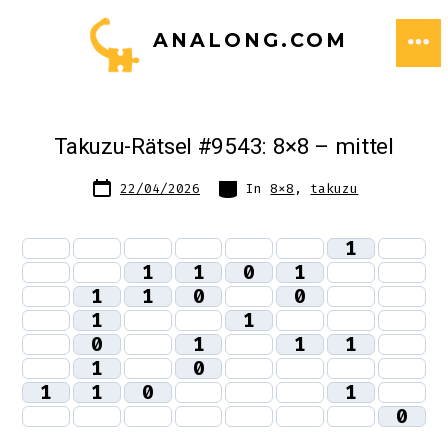
Zum
ANALONG.COM
Inhalt
ME
springen
Takuzu-Rätsel #9543: 8×8 – mittel
Datum
Kategorien
22/04/2026
In
8x8
,
takuzu
des
Beitrags
1
1
1
0
1
1
1
0
0
1
1
0
1
1
1
1
0
1
1
0
1
0