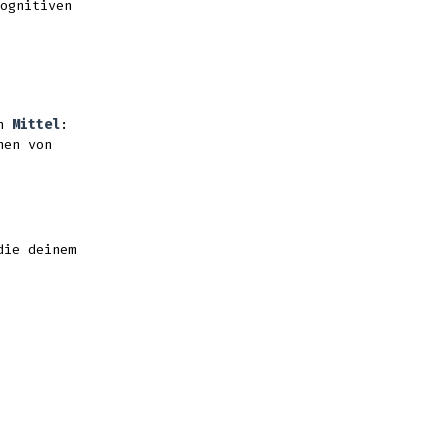
ognitiven
on
Mittel
:
nen von
die deinem