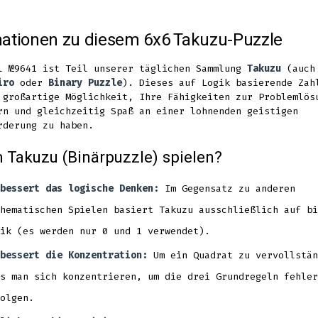
Facebook
Twitter
Pinterest
in
in
in
mationen zu diesem 6x6 Takuzu-Puzzle
a
a
a
new
new
new
l №9641 ist Teil unserer täglichen Sammlung
Takuzu
(auch 
iro
oder
Binary Puzzle
). Dieses auf Logik basierende Zah
tab
tab
tab
 großartige Möglichkeit, Ihre Fähigkeiten zur Problemlös
rn und gleichzeitig Spaß an einer lohnenden geistigen
rderung zu haben.
Takuzu (Binärpuzzle) spielen?
bessert das logische Denken:
Im Gegensatz zu anderen
hematischen Spielen basiert Takuzu ausschließlich auf bi
ik (es werden nur 0 und 1 verwendet).
bessert die Konzentration:
Um ein Quadrat zu vervollstän
s man sich konzentrieren, um die drei Grundregeln fehler
olgen.