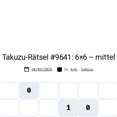
Takuzu-Rätsel #9641: 6×6 – mittel
Datum
Kategorien
20/05/2026
In
6x6
,
takuzu
des
Beitrags
0
1
0