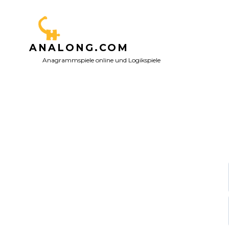
Zum
Inhalt
springen
ANALONG.COM
Anagrammspiele online und Logikspiele