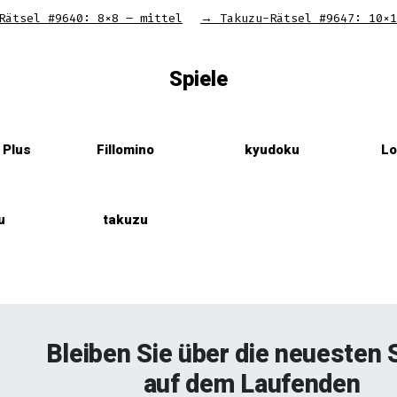
Rätsel #9640: 8×8 – mittel
→
Takuzu-Rätsel #9647: 10×1
Spiele
Plus
Fillomino
kyudoku
Lo
u
takuzu
Bleiben Sie über die neuesten 
auf dem Laufenden