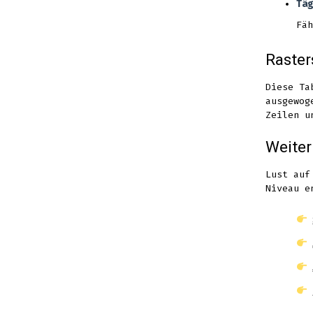
Täg
Fäh
Raster
Diese Ta
ausgewog
Zeilen u
Weiter
Lust auf
Niveau e