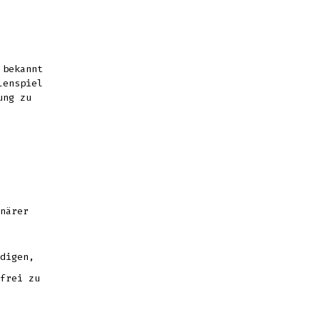
bekannt
lenspiel
ung zu
närer
digen,
frei zu