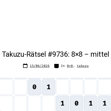
Takuzu-Rätsel #9736: 8×8 – mittel
Datum
Kategorien
15/06/2026
In
8x8
,
takuzu
des
Beitrags
0
1
1
0
1
1