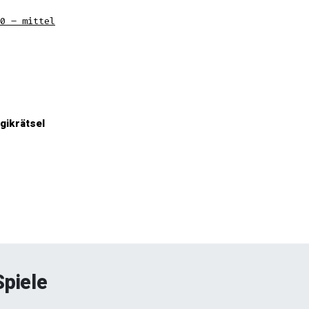
0 – mittel
gikrätsel
Spiele