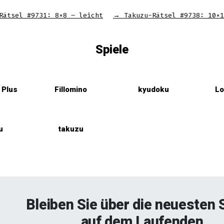
Rätsel #9731: 8×8 – leicht
→
Takuzu-Rätsel #9738: 10×1
Spiele
Plus
Fillomino
kyudoku
Lo
u
takuzu
Bleiben Sie über die neuesten 
auf dem Laufenden