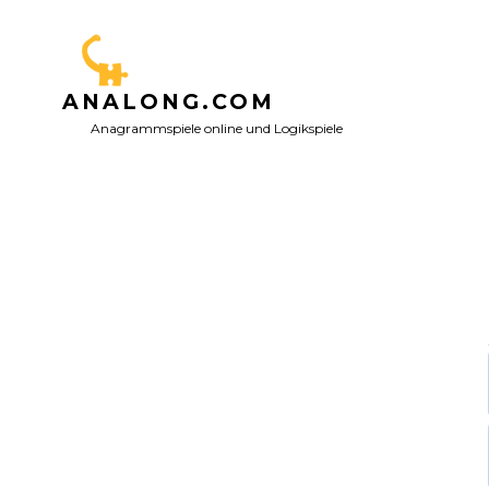
Zum
Inhalt
springen
ANALONG.COM
Anagrammspiele online und Logikspiele