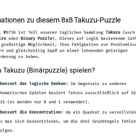
Facebook
Twitter
Pinterest
in
in
in
mationen zu diesem 8x8 Takuzu-Puzzle
a
a
a
new
new
new
l №9736 ist Teil unserer täglichen Sammlung
Takuzu
(auch 
iro
oder
Binary Puzzle
). Dieses auf Logik basierende Zah
tab
tab
tab
 großartige Möglichkeit, Ihre Fähigkeiten zur Problemlös
rn und gleichzeitig Spaß an einer lohnenden geistigen
rderung zu haben.
Takuzu (Binärpuzzle) spielen?
bessert das logische Denken:
Im Gegensatz zu anderen
hematischen Spielen basiert Takuzu ausschließlich auf bi
ik (es werden nur 0 und 1 verwendet).
bessert die Konzentration:
Um ein Quadrat zu vervollstän
s man sich konzentrieren, um die drei Grundregeln fehler
olgen.