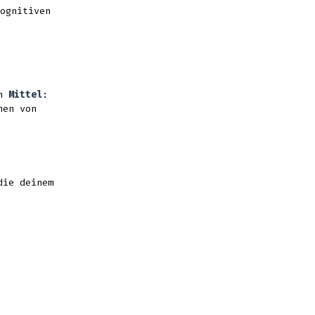
ognitiven
on
Mittel
:
nen von
die deinem