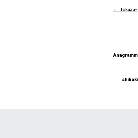
←
Takuzu-
Anagramm 
shikak