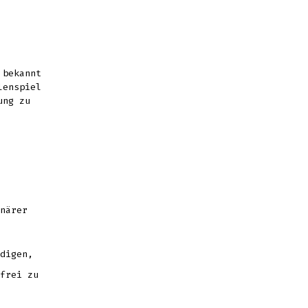
bekannt
lenspiel
ung zu
närer
digen,
frei zu