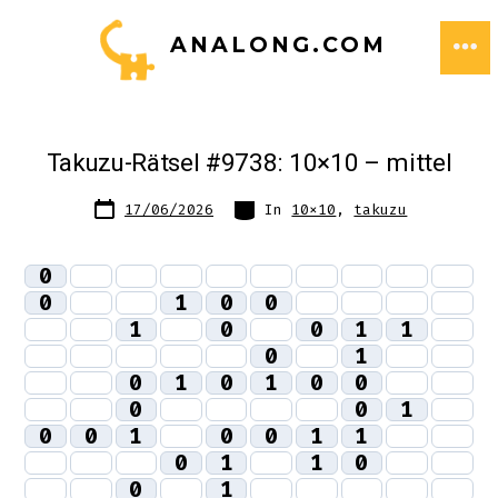
Zum
ANALONG.COM
Inhalt
ME
springen
Takuzu-Rätsel #9738: 10×10 – mittel
Datum
Kategorien
17/06/2026
In
10x10
,
takuzu
des
Beitrags
0
0
1
0
0
1
0
0
1
1
0
1
0
1
0
1
0
0
0
0
1
0
0
1
0
0
1
1
0
1
1
0
0
1